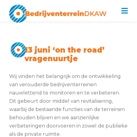
Bedrijventerrein DKAW
13 juni ‘on the road’
Bestuur
vragenuurtje
Ondernemersfonds Dordrecht
Parkmanagement: Schoon, heel,
Wij vinden het belangrijk om de ontwikkeling
veilig
van verouderde bedrijventerreinen
Beveiliging
nauwlettend te monitoren en te verbeteren.
Dit gebeurt door middel van revitalisering,
Nieuws
waarbij de bestaande functies van de terreinen
Contact
behouden blijven en we aanzienlijke
verbeteringen doorvoeren in zowel de publieke
als de private ruimte.