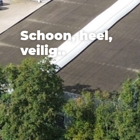
Schoon,
heel,
veilig..