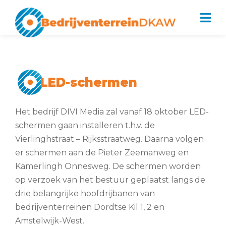
Bedrijventerrein DKAW
LED-schermen
Bestuur
Ondernemersfonds Dordrecht
Het bedrijf DIVI Media zal vanaf 18 oktober LED-
Parkmanagement: Schoon, heel,
schermen gaan installeren t.h.v. de
veilig
Vierlinghstraat – Rijksstraatweg. Daarna volgen
Beveiliging
er schermen aan de Pieter Zeemanweg en
Kamerlingh Onnesweg. De schermen worden
Nieuws
op verzoek van het bestuur geplaatst langs de
Contact
drie belangrijke hoofdrijbanen van
bedrijventerreinen Dordtse Kil 1, 2 en
Amstelwijk-West.